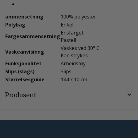
ammensetning
100% polyester
Polybag
Enkel
Ensfarget
Fargesammensetning
Pastell
Vaskes ved 30° C
Vaskeanvisinng
Kan strykes
Funksjonalitet
Arbeidstøy
Slips (slags)
Slips
Størrelsesguide
144 x 10 cm
Produsent