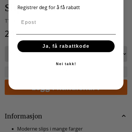
Slips turkis
Registrer deg for å få rabatt
Email
TYTO
249,-
Ja, få rabattkode
Nei takk!
-
+
Informasjon
Moderne slips i mange farger