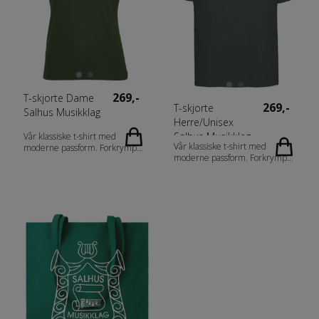
Sleeve
Sleeve
Målskjema; 028246_fi_no_da_de_nl_at_de-
Målskjema: 028244_fi_no_da_de_nl_at
CH_fr-CH_fr_es_pt_storlek.pdf
CH_fr-CH_fr_es_pt_storlek.pdf
269,-
T-skjorte Dame
269,-
T-skjorte
Salhus Musikklag
Herre/Unisex
Salhus Musikklag
Vår klassiske t-shirt med
Vår klassiske t-shirt med
moderne passform. Forkrympet
moderne passform. Forkrympet
kjemmet bomull og
kjemmet bomull og
ringspunnet garn. Dobbeltkrage
ringspunnet garn. Dobbeltkrage
med 5 % elastan. Rundstrikket
med 5 % elastan. Rundstrikket
herremodell og sidesømmer på
herremodell og sidesømmer på
damemodell. Materiale: 100 %
damemodell. Materiale: 100 %
Bomull (Visibility Yellow og
Bomull (Visibility Yellow og
Visibility Orange [11/170] 80 %
Visibility Orange [11/170] 80 %
Polyester, 20 % Bomull med
Polyester, 20 % Bomull med
sidesømmer. Ash [92] 99 %
sidesømmer. Ash [92] 99 %
Bomull, 1 % Viskose. Grey
Bomull, 1 % Viskose. Grey
Melange [95] 85 % Bomull, 15
Melange [95] 85 % Bomull, 15
% Polyester. Blue Melange og
% Polyester. Blue Melange og
Anthracite Melange [565/955]
Anthracite Melange [565/955]
60 % Bomull, 40 % Polyester)
60 % Bomull, 40 % Polyester)
Vekt: 160 g/m2 Kjønn: Damer