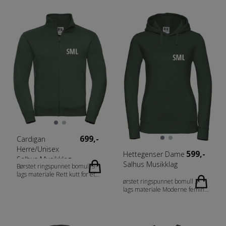
699,-
Cardigan
Herre/Unisex
599,-
Hettegenser Dame
Salhus Musikklag
Salhus Musikklag
Børstet ringspunnet bomull 3-
lags materiale Rett kutt for et
ørstet ringspunnet bomull 3-
trendy utseende Det ytre laget
lags materiale Moderne feminin
gir den beste overflaten for
passform Flat, bred løpesnor
dekorasjon Sildebeinhalsbånd
med knapphullsåpning To-lags
for uovertruffen komfort og
hette med snor Mindre ermer
stabilitet Kadettkrage i selvstoff
med forskjøvet skuldersøm
Slankere skuldre og armer med