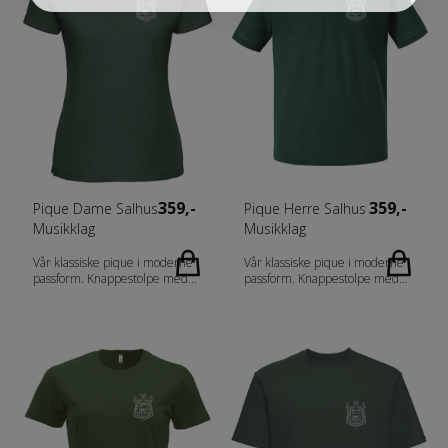
materiale Bredere nedkant
frontvendte skuldersømmer
nederst og ermet
Dekker søm ved armhuler,
Målskjema: https://shop.l-shop-
mansjetter og fold Sildebone
team.no/out/media/Z266_G202001.p
nakke tape Headset-utgang 3-
lags materiale Bredere nedkant
nederst og ermet
Målskjema: https://shop.l-shop-
team.no/out/media/Z266F_G201912.pdf
359,-
359,-
Pique Dame Salhus
Pique Herre Salhus
Musikklag
Musikklag
Vår klassiske pique i moderne
Vår klassiske pique i moderne
passform. Knappestolpe med
passform. Knappestolpe med
tre ton-i-ton knapper, splitt i
tre ton-i-ton knapper, splitt i
sidene og ribb i krage og
sidene og ribb i krage og
ermavslutning. Materiale: 100
ermavslutning. Materiale:
% Bomull (Ash [92] 99 % Bomull,
100 % Bomull (Ash [92] 99 %
1 % Viskose. Grey Melange [95]
Bomull, 1 % Viskose. Grey
85 % Bomull, 15 % Viskose.
Melange [95] 85 % Bomull, 15
Anthracite Melange 60 %
% Viskose. Anthracite Melange
Bomull, 40 % Polyester) Vekt:
60 % Bomull, 40 % Polyester)
200 g/m2 Kjønn: Damer
Vekt: 200 g/m2 Kjønn: Herrer
Halskant: Polo Erme: Short
Halskant: Polo Erme: Short