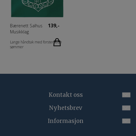
Vekt: 160 g/m2 Kjønn: Herrer
Halskant: Round Erme: Short
Halskant: Round Erme: Short
Sleeve
Sleeve
Målskjema: 029361_Size_chart.pdf
Målskjema: 029360_size_chart.pdf
139,-
Bærenett Salhus
Musikklag
Lange håndtak med forsterkede
sømmer
Kontakt oss
Nyhetsbrev
post@korpsgenser.no
Meld deg på vårt månedlige nyhetsbrev!
Informasjon
E-post
Tlf 92 11 30 40
Nyheter/Informasjon