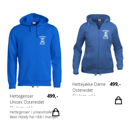
Tilpasset hodetelefoner.
med anti-pilling-finish som
Produktet er barnesikkert.
egner seg for intensiv vask.
Elastisk ribb med dobbeltsøm.
Tilpasset for hodetelefoner.
Materiale: 65 % Polyester, 35 %
Bomull (visibility orange [170]
85 % Polyester og 15 % Bomull)
Vekt: 280 g/m2 Kjønn: Herrer
499,-
Hettejakke Dame
Ostereidet
499,-
Skulemusikk
Hettegenser
Unisex Ostereidet
Skulemusikk
Hettegenser i unisexmodell.
Basic Hoody har ribb i mansjett
og nederkant, børstet innside
og snor i hetten.
Kengurulomme med praktisk