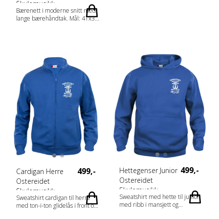
Skulemusikk
Bærenett i moderne snitt med
lange bærehåndtak. Mål: 41x38
cm Vekt: 150g/m2
499,-
Hettegenser Junior
499,-
Cardigan Herre
Ostereidet
Ostereidet
Skulemusikk
Skulemusikk
Sweatshirt med hette til junior
Sweatshirt cardigan til herre
med ribb i mansjett og
med ton-i-ton glidelås i front og i
nederkant. Lomme i front.
lommene. Mykt stabilisert stoff