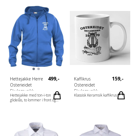
løsning for mobiltelefon..
Materiale: 65 % Polyester, 35 %
Bomull (visibility yellow [11]
visibility orange [170] 85 %
Polyester og 15 % Bomull) Vekt:
280 g/m2 Kjønn: Unisex
499,-
159,-
Hettejakke Herre
Kaffikrus
Osterieidet
Ostereidet
Skulemusikk
Skulemusikk
Hettejakke med ton-i-ton
Klassisk Keramsik kaffikrus
glidelås, to lommer i front og
flatt snøre. Mykt stoff som er
egnet for intensiv vasking med
anti-pilling-finish. Elastisk ribb i
ermet og nederkant. Tilpasset
for hodetelefoner. Materiale: 65
% Polyester, 35 % Bomull Vekt:
280 g/m2 Kjønn: Herrer