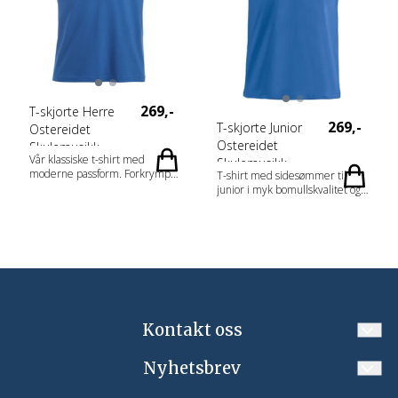
269,-
T-skjorte Herre
269,-
T-skjorte Junior
Ostereidet
Ostereidet
Skulemusikk
Vår klassiske t-shirt med
Skulemusikk
moderne passform. Forkrympet
T-shirt med sidesømmer til
kjemmet bomull og
junior i myk bomullskvalitet og
ringspunnet garn. Dobbeltkrage
ringspunnet garn. Str. 150/160
med elastan. Rundstrikket
ligger størrelsesmessig mellom
herremodell og sidesømmer på
str. XS og S i voksenstørrelser
damemodell.
Kontakt oss
Nyhetsbrev
post@korpsgenser.no
Meld deg på vårt månedlige nyhetsbrev!