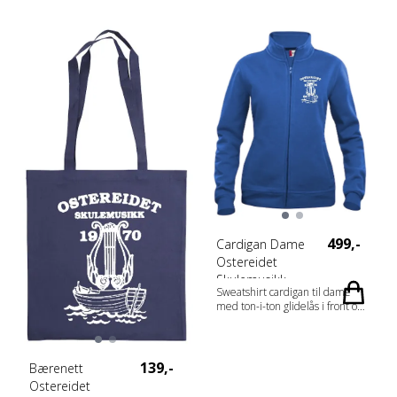
499,-
Cardigan Dame
Ostereidet
Skulemusikk
Sweatshirt cardigan til dame
med ton-i-ton glidelås i front og i
lommene. Mykt stabilisert stoff
med anti-pilling-finish som
egner seg for intensiv vask.
Elastisk ribb med dobbeltsøm.
139,-
Bærenett
Tilpasset for hodetelefoner.
Ostereidet