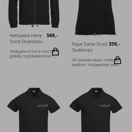
80% bomull, 20% polyester.
300 g/m2
Melerte farger: blåmelert
[565], grønnmelert [676]
antrasitmelert [955] : 60%
bomull, 40% polyester.
Gråmelert [95] : 85% bomull
15% viskose. Gender Herrer
569,-
Hettejakke Herre
Vekt 300 g/m2
Stord Skulekorps
359,-
Pique Dame Stord
Skulekorps
Hettejakke til herre med hel
glidelås, to glidelåslommer i
Vår klassiske pique i moderne
front, samt to innerlommer.
passform. Knappestolpe med
Kontrasterende mesh i hetten.
tre ton-i-ton knapper, splitt i
2x2 ribb med stretch i
sidene og ribb i krage og
nederkant og ermavslutning.
ermavslutning. Fabrics 100%
Ton-i-ton flatlocksømmer.
Bomull (Aske [92] 99 % bomull,
Tilpasset for hodetelefoner.
1 % viskose, gråmelert [95] 85%
Hettejakke til herre med hel
bomull, 15% viskose,
glidelås, to glidelåslommer i
antrasittmelert 60% bomull,
front, samt to innerlommer.
40% polyester) Gender Damer
Kontrasterende mesh i hetten.
Vekt 200 g/m2
2x2 ribb med stretch i
nederkant og ermavslutning.
Ton-i-ton flatlocksømmer.
Tilpasset for hodetelefoner.
Produkt informasjon Fabrics 80
% Bomull, 20 % Polyester