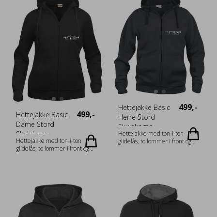
visibility orange [170] 85 %
Bomull (visibility yellow [11]
Polyester og 15 % Bomull) Vekt:
visibility orange [170] 85 %
280 g/m2 Kjønn: Junior
Polyester og 15 % Bomull) Vekt:
Halskant: Hood Erme: Long
280 g/m2 Kjønn: Unisex
Sleeve
Halskant: Hood Erme: Long
Størrelsesguide: 021021_fi_no_da_de_nl_at_de-
Sleeve
CH_fr-CH_fr_es_pt_storlek.pdf
Størrelsesguide: 021031_fi_no_da_de_
CH_fr-CH_fr_es_pt_storlek.pdf
499,-
Hettejakke Basic
499,-
Hettejakke Basic
Herre Stord
Dame Stord
Skulekorps
Skulekorps
Hettejakke med ton-i-ton
Hettejakke med ton-i-ton
glidelås, to lommer i front og
glidelås, to lommer i front og
flatt snøre. Mykt stoff som er
flatt snøre. Mykt stoff som er
egnet for intensiv vasking med
egnet for intensiv vasking med
anti-pilling-finish. Elastisk ribb i
anti-pilling-finish. Elastisk ribb i
ermet og nederkant. Tilpasset
ermet og nederkant. Tilpasset
for hodetelefoner.
for hodetelefoner. Materiale: 65
% Polyester, 35 % Bomull Vekt:
280 g/m2 Kjønn: Damer
Halskant: Hood Erme: Long