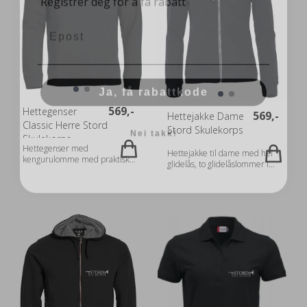
Langermet Sæt i Med ribbe-
15% viskose) Gender Damer
ermer Krave/hette Med hette
Email
Vekt 300 g/m2
Vaskeanvisinng Vaskes ved 30°
C Tørketrommel kan benyttes
Kan strykes
Størrelsesguide: https://shop.l-
shop-
Ja, få rabattkode
team.no/out/media/JH050K_G201705.pdf
569,-
Hettegenser
569,-
Hettejakke Dame
Nei takk!
Classic Herre Stord
Stord Skulekorps
Skulekorps
Hettegenser med
Hettejakke til dame med hel
kengurulomme med praktisk
glidelås, to glidelåslommer i
løsning for mobiltelefon.
front, samt to innerlommer.
Kontrasterende mesh i hette.
Kontrasterende mesh i hetten.
2x2 ribb med stretch i
2x2 ribb med stretch i
nederkant og i ermavslutning.
nederkant og ermavslutning.
Ton-i-ton flatlocksømmer.
Ton-i-ton flatlocksømmer.
Hettegenser med
Tilpasset for hodetelefoner.
kengurulomme med praktisk
Fabrics 80 % Bomull, 20 %
løsning for mobiltelefon.
Polyester (blåmelert [565],
Kontrasterende mesh i hette.
grønnmelert [676]
2x2 ribb med stretch i
antrasitmelert [955] 60 %
nederkant og i ermavslutning.
Bomull, 40 % Polyester.
Ton-i-ton flatlocksømmer.
Gråmelert [95] 85 % Bomull 15
Produkt informasjon Fabrics
% Viskose) Gender Damer Vekt