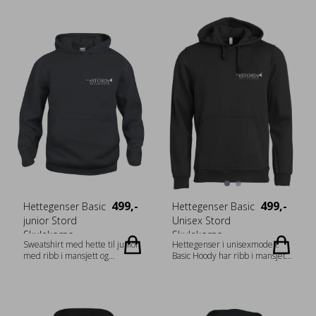
499,-
499,-
Hettegenser Basic
Hettegenser Basic
junior Stord
Unisex Stord
Skulekorps
Skulekorps
Sweatshirt med hette til junior
Hettegenser i unisexmodell.
med ribb i mansjett og
Basic Hoody har ribb i mansjett
nederkant. Lomme i front.
og nederkant, børstet innside
Tilpasset hodetelefoner.
og snor i hetten.
Produktet er barnesikkert.
Kengurulomme med praktisk
Materiale: 65 % Polyester, 35 %
løsning for mobiltelefon.
Bomull (visibility yellow [11]
Materiale: 65 % Polyester, 35 %