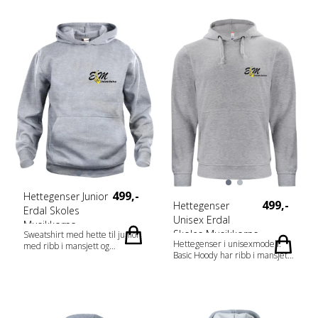
499,-
Hettegenser Junior
499,-
Hettegenser
Erdal Skoles
Unisex Erdal
Musikkorps
Skoles Musikkorps
Sweatshirt med hette til junior
Hettegenser i unisexmodell.
med ribb i mansjett og
Basic Hoody har ribb i mansjett
nederkant. Lomme i front.
og nederkant, børstet innside
Tilpasset hodetelefoner.
og snor i hetten.
Produktet er barnesikkert.
Kengurulomme med praktisk
Fabrics 65% polyester, 35%
løsning for mobiltelefon.
bomull (visibility yellow [11]
Materiale: 65 % Polyester, 35 %
visibility orange [170] 85%