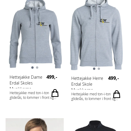
Bomull (visibility yellow [11]
polyester og 15% bomull).
visibility orange [170] 85 %
Gender Junior Vekt 280 g/m2
Polyester og 15 % Bomull) Vekt:
280 g/m2 Kjønn: Unisex
Halskant: Hood Erme: Long
Sleeve
Målskjema: 021031_fi_no_da_de_nl_at
CH_fr-CH_fr_es_pt_storlek.pdf
499,-
Hettejakke Dame
499,-
Hettejakke Herre
Erdal Skoles
Erdal Skole
Musikkorps
Musikkorps
Hettejakke med ton-i-ton
Hettejakke med ton-i-ton
glidelås, to lommer i front og
glidelås, to lommer i front og
flatt snøre. Mykt stoff som er
flatt snøre. Mykt stoff som er
egnet for intensiv vasking med
egnet for intensiv vasking med
anti-pilling-finish. Elastisk ribb i
anti-pilling-finish. Elastisk ribb i
ermet og nederkant. Tilpasset
ermet og nederkant. Tilpasset
for hodetelefoner. Materiale: 65
for hodetelefoner. Materiale: 65
% Polyester, 35 % Bomull Vekt:
% Polyester, 35 % Bomull Vekt:
280 g/m2 Kjønn: Damer