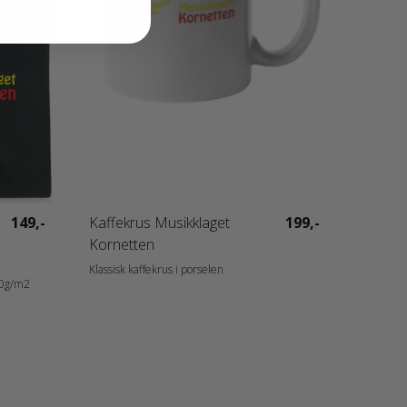
149,-
Kaffekrus Musikklaget
199,-
Kornetten
Klassisk kaffekrus i porselen
50g/m2