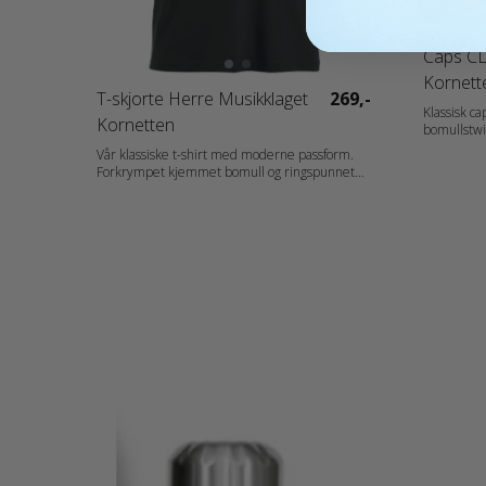
Caps CL
Kornett
T-skjorte Herre Musikklaget
269,-
Klassisk c
Kornetten
bomullstwill. 
100 % Bomull Vekt: 250 g/m2 Kjø
Vår klassiske t-shirt med moderne passform.
Unisex, D
Forkrympet kjemmet bomull og ringspunnet
garn. Dobbeltkrage med elastan. Rundstrikket
herremodell og sidesømmer på damemodell.
Materiale: 100 % Bomull (Visibility Yellow og
Visibility Orange [11/170] 80 % Polyester, 20 %
Bomull med sidesømmer. Ash [92] 99 % Bomull,
1 % Viskose. Grey Melange [95] 85 % Bomull, 15
% Polyester. Blue Melange og Anthracite
Melange [565/955] 60 % Bomull, 40 % Polyester)
Vekt: 160 g/m2 Kjønn: Herrer Halskant: Round
Erme: Short Sleeve
Målskjema: 029360_size_chart.pdf