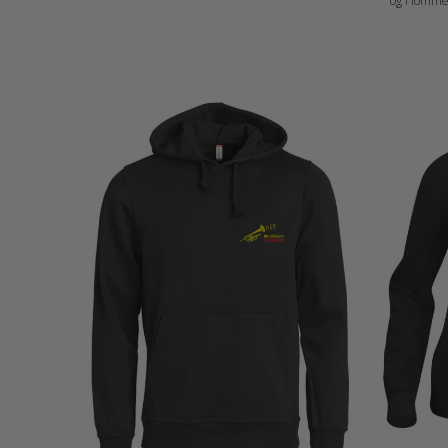
og i lommen
pilling-finish som egner seg for intensiv vask.
pilling-fin
Elastisk ribb med dobbeltsøm. Tilpasset for
Elastisk r
hodetelefoner. Materiale: 65 % Polyester, 35 %
hodetelefoner. Materiale: 65 % P
Bomull (visibility orange [170] 85 % Polyester og
Bomull (vis
15 % Bomull) Vekt: 280 g/m2 Kjønn: Damer
15 % Bomull) Vekt: 280 g/m2 Kjøn
Halskant: Collar Erme: Long Sleeve
Halskant: Collar Erme: Long Sleeve
Målskjema: 021039_fi_no_da_de_nl_at_de-CH_fr-
Målskjema:
CH_fr_es_pt_storlek.pdf
CH_fr_es_p