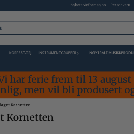
Nyheter/Informasjon
Personvern
KORPSSTÆSJ
INSTRUMENTGRUPPER
NØYTRALE MUSIKKPRODU
Vi har ferie frem til 13 augus
lig, men vil bli produsert og
laget Kornetten
t Kornetten