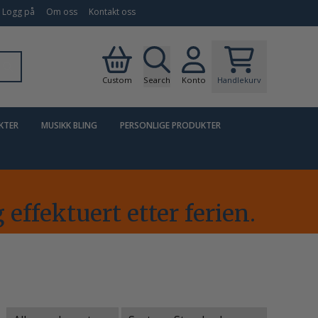
Logg på
Om oss
Kontakt oss
Custom
Search
Konto
Handlekurv
KTER
MUSIKK BLING
PERSONLIGE PRODUKTER
t
 effektuert etter ferien.