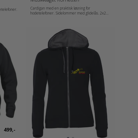
Cardigan med en praktisk løsning for
etelefoner.
hodetelefoner. Sidelommer med glidelås. 2x2
ribb i ermavslutning og nedekant. Flatlock
latlock-
sømmer ton-i-ton. Materiale: 80 % Bomull, 20 %
Polyester (Antracite Melange (955) 60 % Bomull,
 % Bomull,
40 % Polyester. Grey Melange (95) 85 % Bomull,
 % Bomull,
15 % Viskose) Vekt: 300 g/m2 Kjønn: Herrer
Halskant: Collar Erme: Long Sleeve
Målskjema: 021048_fi_no_da_de_nl_at_de-CH_fr-
_de-CH_fr-
CH_fr_es_pt_storlek.pdf
499,-