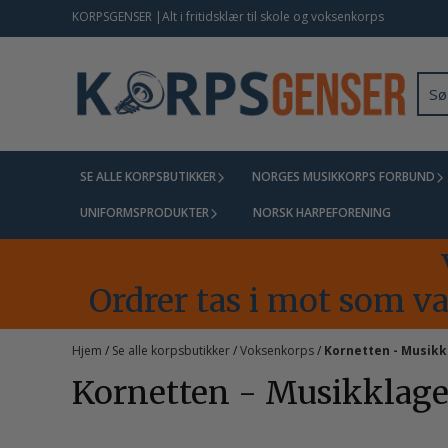
Hopp til innhold
KORPSGENSER |Alt i fritidsklær til skole og voksenkorps
SE ALLE KORPSBUTIKKER
NORGES MUSIKKORPS FORBUND
UNIFORMSPRODUKTER
NORSK HARPEFORENING
Ordrer tas i mot som van
Hjem
/
Se alle korpsbutikker
/
Voksenkorps
/
Kornetten - Musikk
Kornetten - Musikklage