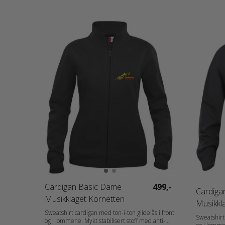
Cardigan Basic Dame
499,-
Cardiga
Musikklaget Kornetten
Musikkl
Sweatshirt cardigan med ton-i-ton glidelås i front
Sweatshirt 
og i lommene. Mykt stabilisert stoff med anti-