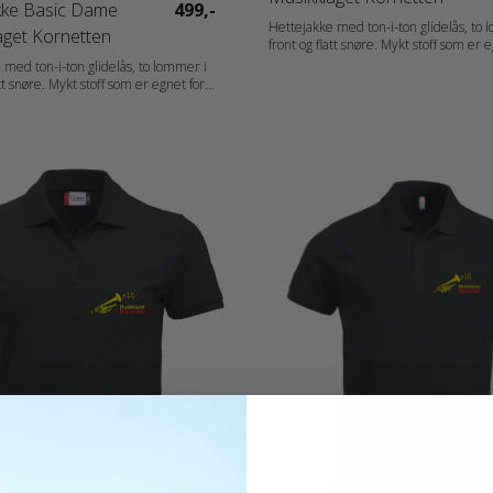
kke Basic Dame
499,-
Hettejakke med ton-i-ton glidelås, to 
aget Kornetten
front og flatt snøre. Mykt stoff som er 
intensiv vasking med anti-pilling-finish.
 med ton-i-ton glidelås, to lommer i
ribb i ermet og nederkant. Tilpasset fo
att snøre. Mykt stoff som er egnet for
hodetelefoner. Materiale: 65 % Polyester, 35 %
sking med anti-pilling-finish. Elastisk
Bomull Vekt: 280 g/m2 Kjønn: Herrer Halskant:
t og nederkant. Tilpasset for
Hood Erme: Long Sleeve
olyester, 35 %
Målskjema: 021034_fi_no_da_de_nl_at
CH_fr_es_pt_storlek.pdf
 021035_fi_no_da_de_nl_at_de-CH_fr-
t_storlek.pdf