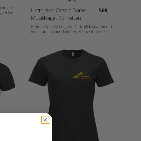
lommer i
Hettejakke Classic Dame
569,-
egnet for
Musikklaget Kornetten
 Elastisk
r
Hettejakke med hel glidelås, to glidelåslommer i
front, samt to innerlommer. Kontrasterende
mesh i hetten. 2x2 ribb med stretch i nederkant
og ermavslutning. Ton-i-ton flatlocksømmer.
_de-CH_fr-
Tilpasset for hodetelefoner. Materiale: 80 %
Bomull, 20 % Polyester. (Antracit Melange [955] :
60 % Bomull, 40 % Polyester. Grey Melange [95]
: 85 % Bomull, 15 % Viskose) Vekt: 300 g/m2
Kjønn: Damer Halskant: Hood Erme: Long Sleeve
021045_fi_no_da_de_nl_at_de-CH_fr-
CH_fr_es_pt_storlek.pdf