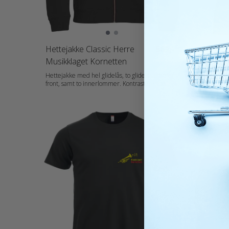
Hettejakke Classic Herre
569,-
Pique D
Musikklaget Kornetten
Kornett
Hettejakke med hel glidelås, to glidelåslommer i
Vår klassi
front, samt to innerlommer. Kontrasterende
Knappestol
mesh i hetten. 2x2 ribb med stretch i nederkant
sidene og 
og ermavslutning. Ton-i-ton flatlocksømmer.
Materiale: 100 % Bomull (Ash [92] 99 % Bomull,
Tilpasset for hodetelefoner. Materiale: 80 %
1 % Viskos
Bomull, 20 % Polyester. (Antracit Melange [955] :
% Viskose.
60 % Bomull, 40 % Polyester. Grey Melange [95]
% Polyester) Vekt: 200 g/m2 Kjønn
: 85 % Bomull, 15 % Viskose) Vekt: 300 g/m2
Halskant: Polo Erme: Short Sleeve
Kjønn: Herrer Halskant: Hood Erme: Long Sleeve
Målskjema:
Målskjema: 021044_fi_no_da_de_nl_at_de-CH_fr-
CH_fr_es_p
CH_fr_es_pt_storlek.pdf