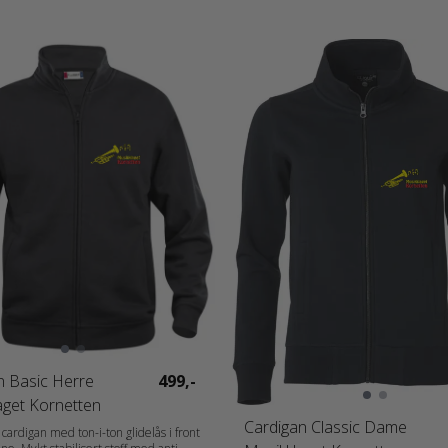
n Basic Herre
499,-
aget Kornetten
Cardigan Classic Dame
cardigan med ton-i-ton glidelås i front