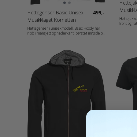
Hetteja
Musikkl
Hettegenser Basic Unisex
499,-
Hettejakke
Musikklaget Kornetten
front og fl
intensiv va
Hettegenser i unisexmodell. Basic Hoody har
ribb i erme
ribb i mansjett og nederkant, børstet innside og
hodetelefoner. Materiale: 65 % P
snor i hetten. Kengurulomme med praktisk
Bomull Vekt: 280 g/m2 Kjønn: Damer Halskant:
løsning for mobiltelefon. Materiale: 65 %
Hood Erme: Long Sleeve
Polyester, 35 % Bomull (visibility yellow [11]
Målskjema:
visibility orange [170] 85 % Polyester og 15 %
CH_fr_es_p
Bomull) Vekt: 280 g/m2 Kjønn: Unisex Halskant:
Hood Erme: Long Sleeve
Målskjema 021031_fi_no_da_de_nl_at_de-CH_fr-
CH_fr_es_pt_storlek.pdf