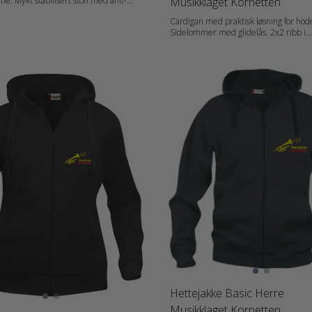
Musikklaget Kornetten
e. Mykt stabilisert stoff med anti-
ish som egner seg for intensiv vask.
Cardigan med praktisk løsning for hod
ibb med dobbeltsøm. Tilpasset for
Sidelommer med glidelås. 2x2 ribb i
olyester, 35 %
ermavslutning og nedekant. Ton-i-ton f
ibility orange [170] 85 % Polyester og
sømmmer. Materiale: 80 % Bomull, 20 %
n: Herrer
Polyester (Antracite Melange (955) 60
40 % Polyester. Grey Melange (95) 85
 021038_fi_no_da_de_nl_at_de-CH_fr-
15 % Viskose) Vekt: 300 g/m2 Kjønn: Damer
t_storlek.pdf
Halskant: Collar Erme: Long Sleeve
Målskjema: 021049_fi_no_da_de_nl_at
CH_fr_es_pt_storlek.pdf
Hettejakke Basic Herre
Musikklaget Kornetten