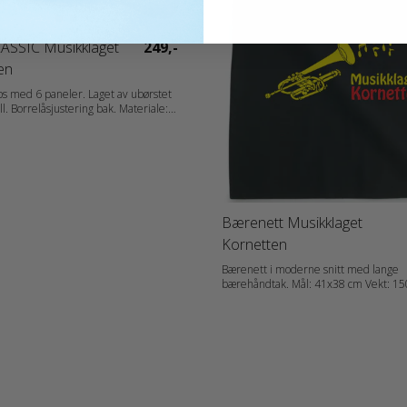
ASSIC Musikklaget
249,-
en
aps med 6 paneler. Laget av ubørstet
Borrelåsjustering bak. Materiale:
nn: Herrer,
amer
Bærenett Musikklaget
Kornetten
Bærenett i moderne snitt med lange
bærehåndtak. Mål: 41x38 cm Vekt: 1