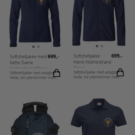
bomull, 1% viskose. Gråmelert
[95] 85% bomull, 15%
polyester. Blåmelert og
Antrasittmelert [565/955] 60%
bomull, 40% polyester. Gender
Damer Vekt 160 g/m2
699,-
699,-
Softshelljakke
Softshelljakke med
Herre Holmestrand
hette Dame
Brass
Holmestrand Brass
Softshelljakke med avtagbar
Softshelljakke med avtagbar
hette, tre ytterlommer med
hette, tre ytterlommer med
glidelås og to innerlommer.
glidelås og to innerlommer.
Ton-i-ton glidelåser. Borrelås
Ton-i-ton glidelåser. Borrelås
nederst på ermet.
nederst på ermet.
Stretchkvaliteten i jakken gjør
Stretchkvaliteten i jakken gjør
at man må velge en type
at man må velge en type
transfer som er tilpasset
transfer som er tilpasset
softshell med stretch for å
softshell med stretch for å
unngå at trykket lett blør
unngå at trykket lett blør
igjennom. Fabrics 96%
igjennom. Fabrics 96%
Polyester 4% Spandex Gender
Polyester 4% Spandex Gender
Herrer Vekt 280 g/m2
Damer Vekt 280 g/m2