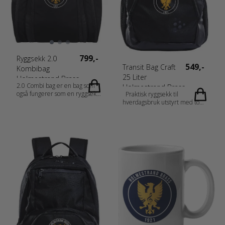
Tilbehør Measurement
50x26x30 cm
799,-
Ryggsekk 2.0
549,-
Transit Bag Craft
Kombibag
25 Liter
Holmestrand Brass
2.0 Combi bag er en bag som
Holmestrand Brass
også fungerer som en ryggsekk
Praktisk ryggsekk til
og dermed gir et bredt spekter
hverdagsbruk utstyrt med to
av bruksområder. Håndtak på
hovedrom og ytterlommer. 25
toppen og i front.
L. • To hovedrom med glidelås •
Skulderstropper med to D-
Innvendig rom med ekstra
ringer og en brystreim som gir
polstring for bærbar PC •
stabilitet når du er på farten. To
Ytterlomme for skooppbevaring
store sidelommer med glidelås,
• Mobiltelefonlomme på utsiden
en isolert - perfekt for kald
med vannavvisende glidelås •
drikke og mat. Stor u-formet
Sidelommer i mesh til f.eks
glidelås for enkel tilgang og rask
vannflasker • Ryggpolstring for
pakking. Et ventilert sko /
ekstra komfort • 27x17x44 cm
håndklerom. Topplomme med
Produkt informasjon Fabrics
glidelås med nøkkelringkrok. En
Materiale 1: 100 % Polyester
skjult sikkerhetslomme bak
med PU coating. Materiale 2:
skulderstroppene og en stor
100 % Polyester med PU
sidelomme av mesh. Inkluderer
coating. Materiale 3: 100 %