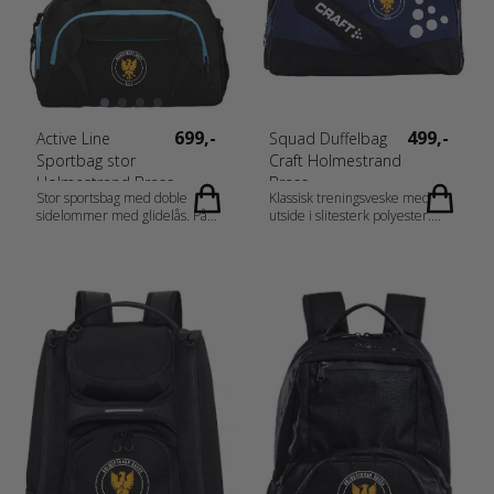
699,-
499,-
Active Line
Squad Duffelbag
Sportbag stor
Craft Holmestrand
Holmestrand Brass
Brass
Stor sportsbag med doble
Klassisk treningsveske med
sidelommer med glidelås. På
utside i slitesterk polyester.
den ene kortsiden er det en
Forsterket innside i PU.
kjølelomme til matpakke og
Skolomme i sidene samt
kald drikke. Vattert håndtak,
skulderrem. 38L. Fabrics Stoff
justerbar og avtagbar
1: 300D 100% Polyester PU
bærereim. -Kjølerom på
backing Stoff 2: 600D 100%
kortsiden -Stor mesh-lomme på
Polyester PU backing Stoff 3:
siden -Doble frontlommer -
210D 100% polyester PU
Vattert bunn og sidevegger -
backing Gender Unisex
Vattert felt på stroppen -
Measurement 50x28x33 cm
Justerbar og avtagbar stropp -
Materiale: Polyester/PU 600D
rip stop/600D jaquard -Mål:
50x26x31 cm/ 35L Fabrics -
Materiale: Polyester/PU 600D
Rip stop, 600D Jaquard Gender