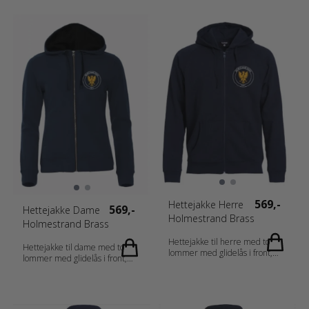
569,-
Hettejakke Herre
569,-
Hettejakke Dame
Holmestrand Brass
Holmestrand Brass
Hettejakke til herre med to
Hettejakke til dame med to
lommer med glidelås i front,
lommer med glidelås i front,
samt to innerlommer.
samt to innerlommer.
Kontrasterende mesh i hetten.
Kontrasterende mesh i hetten.
2x2 ribb med stretch i
2x2 ribb med stretch i
nederkant og ermavslutning.
nederkant og ermavslutning.
Ton-i-ton flatlocksømmer.