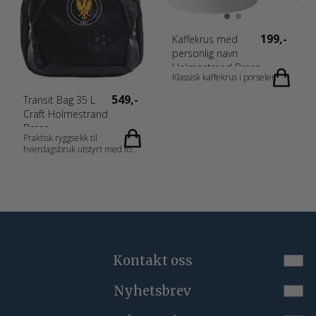
reflekterende detaljer. Volum:
Polyester med PU coating
Ca. 50 liter Lengde 34 cm
Gender Unisex Measurement
Høyde 56 cm Bredde 28 cm
27x17x44 cm
199,-
Kaffekrus med
Fabrics 100% Polyester med PU
personlig navn
bakside og PU belegg Gender
Tilbehør Measurement Length
Holmestrand Brass
34 cm, Height 56 cm, Depth 28
Klassisk kaffekrus i porselen
cm
549,-
Transit Bag 35 L
Craft Holmestrand
Brass
Praktisk ryggsekk til
hverdagsbruk utstyrt med to
hovedrom og ytterlommer. 35
L. • To hovedrom med glidelås •
Innvendig rom med ekstra
polstring for bærbar PC •
Ytterlomme for skooppbevaring
• Mobiltelefonlomme på utsiden
med vannavvisende glidelås •
Meshlommer til f.eks
vannflasker • Ryggpolstring for
Kontakt oss
ekstra komfort • 30x20x49 cm
Fabrics Materiale 1: 100 %
Polyester med PU coating.
Nyhetsbrev
Materiale 2: 100 % Polyester
post@korpsgenser.no
med PU coating. Materiale 3:
Meld deg på vårt månedlige nyhetsbrev!