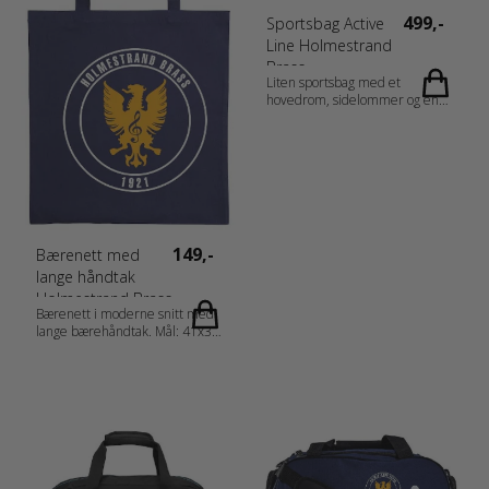
499,-
Sportsbag Active
Line Holmestrand
Brass
Liten sportsbag med et
hovedrom, sidelommer og en
stor lomme i front. Alle med
glidelås. Vattert håndtak,
justerbar og avtagbar
bærereim. -Frontlommer -
Sidelommer -Vattert håndtak,
justerbar og avtagbar stropp -
Materiale: Polyester/PU 600D
rip stop/600D jaquard -
149,-
Bærenett med
Størrelse: 45x21x25 cm/ 23L
Fabrics -Materiale: Polyester/PU
lange håndtak
600D rip stop/600D jaquard
Holmestrand Brass
Gender Tilbehør Measurement
Bærenett i moderne snitt med
45x21x25 cm
lange bærehåndtak. Mål: 41x38
cm Vekt: 150g/m2 Fabrics
Bomull Gender Tilbehør Vekt
150 g/m2