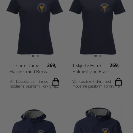
Gråmelert (95) 85% bomull,
Gråmelert (95) 85% bomull,
15% viscose. Gender Damer
15% viscose. Gender Herrer
Vekt 300 g/m2
Vekt 300 g/m2
269,-
269,-
T-skjorte Dame
T-skjorte Herre
Holmestrand Brass
Holmestrand Brass
Vår klassiske t-shirt med
Vår klassiske t-shirt med
moderne passform. Forkrympet
moderne passform. Forkrympet
kjemmet bomull og
kjemmet bomull og
ringspunnet garn. Dobbeltkrage
ringspunnet garn. Dobbeltkrage
med elastan. Rundstrikket
med elastan. Rundstrikket
herremodell og sidesømmer på
herremodell og sidesømmer på
damemodell. Fabrics 100%
damemodell.
bomull. (Visibility yellow og
visibility orange [11/170] 80%
polyester, 20% bomull med
sidesømmer. Aske [92] 99%