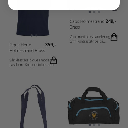
16 l.
249,-
Caps Holmestrand
Brass
Caps med seks paneler og med
tynn kontraststripe på
359,-
Pique Herre
bremmen. Justerbare bånd
Holmestrand Brass
med messingspenne. Fabrics
100% bomullstwill. Gender
Herrer, Unisex, Damer
Vår klassiske pique i moderne
passform. Knappestolpe med
tre ton-i-ton knapper, splitt i
sidene og ribb i krage og
ermavslutning. Fabrics 100%
Bomull (Aske [92] 99% bomull,
1% viskose, gråmelert [95] 85%
bomull, 15% viskose, antrasitt
melange 60% bomull, 40%
polyester). Gender Herrer Vekt
200 g/m2