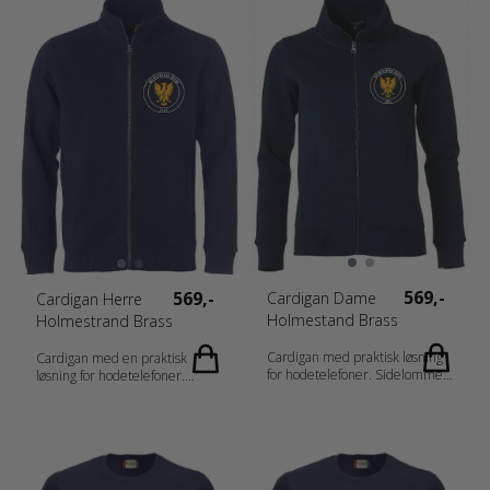
Ton-i-ton flatlocksømmer.
Tilpasset for hodetelefoner.
Tilpasset for hodetelefoner.
Fabrics 80% bomull, 20%
Fabrics 80% bomull, 20%
polyester (blåmelert [565],
polyester (blåmelert [565],
grønnmelert [676]
grønnmelert [676]
antrasitmelert [955] 60%
antrasitmelert [955] 60%
bomull, 40% polyester.
bomull, 40% polyester.
Gråmelert [95] 85% bomull
Gråmelert [95] 85% bomull
15% viskose) Gender Herrer
15% viskose) Gender Damer
Vekt 300 g/m2
Vekt 300 g/m2
569,-
569,-
Cardigan Dame
Cardigan Herre
Holmestand Brass
Holmestrand Brass
Cardigan med praktisk løsning
Cardigan med en praktisk
for hodetelefoner. Sidelommer
løsning for hodetelefoner.
med glidelås. 2x2 stretch rib i
Sidelommer med glidelås. 2x2
ermavslutning og nedekant.
ribb i ermavslutning og
Flatlock sømer ton i ton. Fabrics
nedekant. Flatlock sømmer ton-
80% bomull, 20% polyester,
i-ton. Fabrics 80% bomull, 20%
antrasitt melert (955) 60%
polyester, antrasitt melert (955)
bomull, 40% polyester.
60% bomull, 40% polyester.