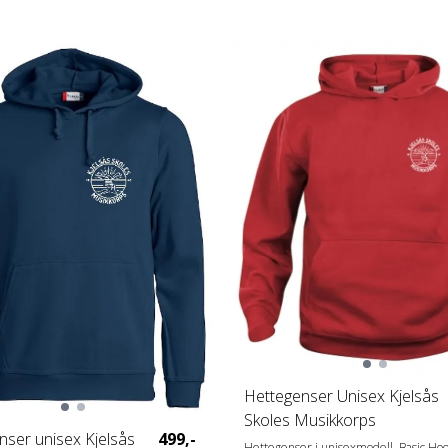
Hettegenser Unisex Kjelsås
Skoles Musikkorps
nser unisex Kjelsås
499,-
Hettegenser i unisexmodell. Basic Ho