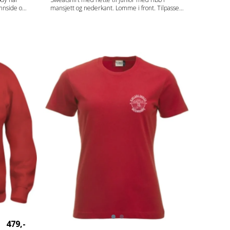
innside og
mansjett og nederkant. Lomme i front. Tilpasset
ktisk
hodetelefoner. Produktet er barnesikkert.
Fabrics 65% polyester, 35% bomull (visibility
 andre
yellow [11] visibility orange [170] 85% polyester
skjellige
og 15% bomull). Gender Junior Vekt 280 g/m2
w [11]
og 15%
 g/m2
479,-