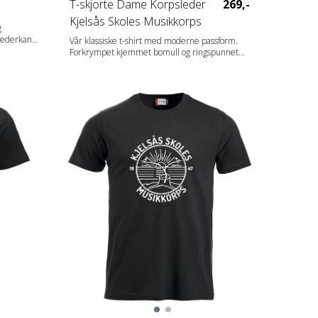
T-skjorte Dame Korpsleder
269,-
Kjelsås Skoles Musikkorps
g
nederkant.
Vår klassiske t-shirt med moderne passform.
tensiv vask
Forkrympet kjemmet bomull og ringspunnet
1x1 med
garn. Dobbeltkrage med elastan. Rundstrikket
rt label.
herremodell og sidesømmer på damemodell.
Fabrics 100% bomull. (Visibility yellow og visibility
orange [11/170] 80% polyester, 20% bomull
med sidesømmer. Aske [92] 99% bomull, 1%
viskose. Gråmelert [95] 85% bomull, 15%
polyester. Blåmelert og Antrasittmelert
[565/955] 60% bomull, 40% polyester. Gender
Damer Vekt 160 g/m2