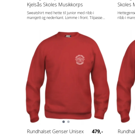
Kjelsås Skoles Musikkorps
Skoles 
Sweatshirt med hette til junior med ribb i
Hettegense
mansjett og nederkant. Lomme i front. Tilpasset
ribb i man
hodetelefoner. Produktet er barnesikkert.
snor i het
løsning for mobiltel
avtagbar o
farger. Ar
Rundhalset Genser Unisex
479,-
Rundhal