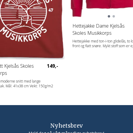
Hettejakke Dame Kjelsås
Skoles Musikkorps
Hettejakke med ton-i-ton glidelås, to 
front og flatt snøre. Mykt stoff som er 
intensiv vasking med anti-pilling-finish.
ribb i ermet og nederkant. Tilpasset fo
hodetelefoner. Snoren til hetten er avtagbar og
kan derfor byttes ut med andre farger
t Kjelsås Skoles
149,-
Artikkelnummer på snorer i forskjellig
rps
024200 Drawstring. Fabrics 65% Polyester, 35%
Bomull Gender Damer Vekt 280 g/m
 moderne snitt med lange
bærehåndtak. Mål: 41x38 cm Vekt: 150g/m2
Nyhetsbrev