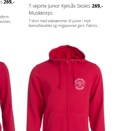
es
269,-
T-skjorte Junior Kjelsås Skoles
269,-
Musikkorps
sform.
T-shirt med sidesømmer til junior i myk
punnet
bomullskvalitet og ringspunnet garn. Fabrics
strikket
100% bomull (Aske [92] 99% bomull, 1% viskose,
modell.
gråmelert [95] 85% bomull, 15% viskose).
Gender Junior Vekt 145 g/m2
bomull
ll, 1%
15%
t
r