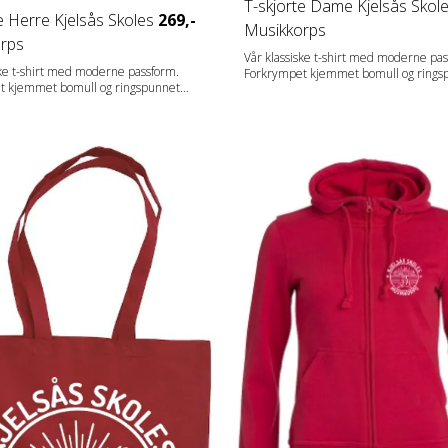
T-skjorte Dame Kjelsås Skol
e Herre Kjelsås Skoles
269,-
Musikkorps
rps
Vår klassiske t-shirt med moderne pas
ske t-shirt med moderne passform.
Forkrympet kjemmet bomull og rings
t kjemmet bomull og ringspunnet
garn. Dobbeltkrage med elastan. Rund
eltkrage med elastan. Rundstrikket
herremodell og sidesømmer på dame
ll og sidesømmer på damemodell.
Fabrics 100% bomull. (Visibility yellow og visibility
orange [11/170] 80% polyester, 20% 
/170] 80% polyester, 20% bomull
med sidesømmer. Aske [92] 99% bomu
ømmer. Aske [92] 99% bomull, 1%
viskose. Gråmelert [95] 85% bomull, 
råmelert [95] 85% bomull, 15%
polyester. Blåmelert og Antrasittmeler
 Blåmelert og antrasittmelert
[565/955] 60% bomull, 40% polyester. Gende
0% bomull, 40% polyester. Gender
Damer Vekt 160 g/m2
Herrer Vekt 160 g/m2