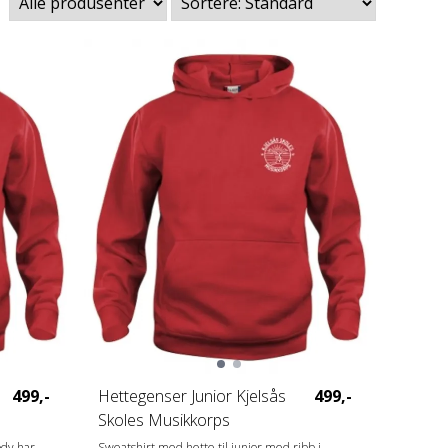
499,-
Hettegenser Junior Kjelsås
499,-
Skoles Musikkorps
ody har
Sweatshirt med hette til junior med ribb i