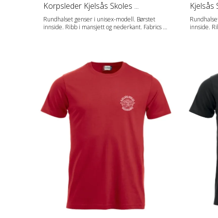
Korpsleder Kjelsås Skoles ...
Kjelsås
Rundhalset genser i unisex-modell. Børstet
Rundhalset
innside. Ribb i mansjett og nederkant. Fabrics 65
innside. Ribb
% Polyester, 35 % Bomull (Visibility Yellow [11]
% Polyester
Visibility Orange [170] 85 % Polyester og 15 %
Visibility
Bomull). Gender Unisex Vekt 280 g/m2