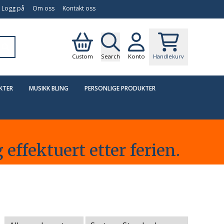
Logg på
Om oss
Kontakt oss
Custom
Search
Konto
Handlekurv
KTER
MUSIKK BLING
PERSONLIGE PRODUKTER
t
 effektuert etter ferien.