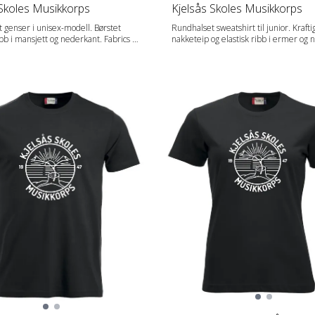
 Skoles Musikkorps
Kjelsås Skoles Musikkorps
 genser i unisex-modell. Børstet
Rundhalset sweatshirt til junior. Krafti
 i mansjett og nederkant. Fabrics 65
nakketeip og elastisk ribb i ermer og 
, 35 % Bomull (Visibility Yellow [11]
Mykt stabilisert materiale egnet for in
 Orange [170] 85 % Polyester og 15 %
med anti-pilling finish. Elastisk ribb 
Bomull). Gender Unisex Vekt 280 g/m2
dobbel søm. Twill i nakkebånd og brode
Fabrics 65 % Polyester, 35 % Bomull. Gender
Junior Vekt 280 g/m2