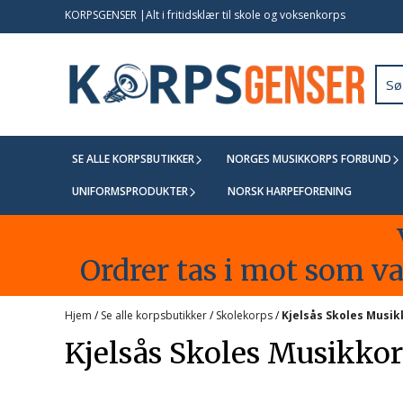
Hopp til innhold
KORPSGENSER |Alt i fritidsklær til skole og voksenkorps
SE ALLE KORPSBUTIKKER
NORGES MUSIKKORPS FORBUND
UNIFORMSPRODUKTER
NORSK HARPEFORENING
Ordrer tas i mot som van
Hjem
/
Se alle korpsbutikker
/
Skolekorps
/
Kjelsås Skoles Musi
Kjelsås Skoles Musikko