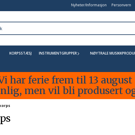
Nyheter/Informasjon
Personvern
KORPSSTÆSJ
INSTRUMENTGRUPPER
NØYTRALE MUSIKKPRODU
Vi har ferie frem til 13 augus
lig, men vil bli produsert og
kkorps
rps