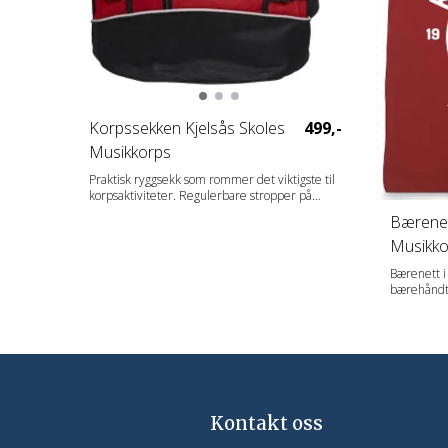
Korpssekken Kjelsås Skoles
499,-
Musikkorps
Praktisk ryggsekk som rommer det viktigste til
korpsaktiviteter. Regulerbare stropper på
sidene og refleksbånd på utsiden. Lomme med
Bærenet
synlig glidelås i front. Kraftig håndtak i gummiert
Musikko
materiale. Flere innvendige lommer med plass
til småting og mobiltelefon. Vattert bakside slik at
Bærenett i
man har god komfort mot ryggen. Regulerbare
og vatterte bæreremmer. 46x28x13cm ? 16 l.
Kontakt oss