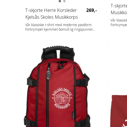
T-skjort
T-skjorte Herre Korsleder
269,-
Musikko
Kjelsås Skoles Musikkorps
Vår klassi
Forkrympe
Vår klassiske t-shirt med moderne passform.
garn. Dobb
Forkrympet kjemmet bomull og ringspunnet
herremode
garn. Dobbeltkrage med elastan. Rundstrikket
Fabrics 100% bomull (Visibility yellow og visibility
herremodell og sidesømmer på damemodell.
orange [11
Fabrics 100% bomull (Visibility yellow og visibility
med sides
orange [11/170] 80% polyester, 20% bomull
viskose. G
med sidesømmer. Aske [92] 99% bomull, 1%
polyester.
viskose. Gråmelert [95] 85% bomull, 15%
[565/955] 6
polyester. Blåmelert og antrasittmelert
[565/955] 60% bomull, 40% polyester. Gender
Herrer Vekt 160 g/m2