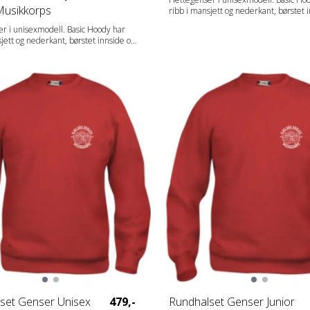
Musikkorps
ribb i mansjett og nederkant, børstet 
snor i hetten. Kengurulomme med pra
r i unisexmodell. Basic Hoody har
løsning for mobiltelefon.. Snoren til hetten er
sjett og nederkant, børstet innside og
avtagbar og kan derfor byttes ut med
ten. Kengurulomme med praktisk
farger. Artikkelnummer på snorer i for
efon.. Snoren til hetten er
farger er 024200 Drawstring. Fabrics 65%
g kan derfor byttes ut med andre
polyester, 35% bomull (visibility yello
tikkelnummer på snorer i forskjellige
visibility orange [170] 85% polyester 
farger er 024200 Drawstring.
bomull). Gender Unisex Vekt 280
set Genser Unisex
479,-
Rundhalset Genser Junior