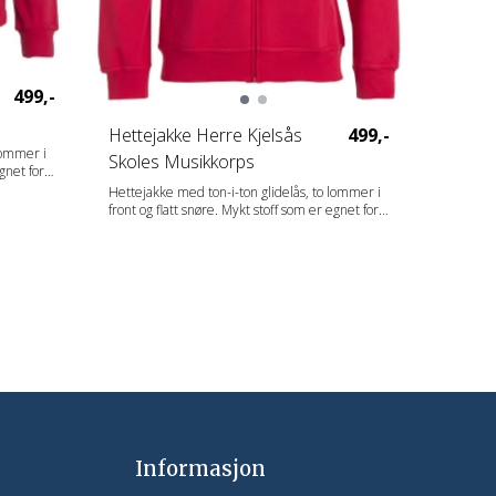
499,-
Hettejakke Herre Kjelsås
499,-
lommer i
Skoles Musikkorps
egnet for
 Elastisk
Hettejakke med ton-i-ton glidelås, to lommer i
r
front og flatt snøre. Mykt stoff som er egnet for
intensiv vasking med anti-pilling-finish. Elastisk
.
ribb i ermet og nederkant. Tilpasset for
e farger er
hodetelefoner. Snoren til hetten er avtagbar og
kan derfor byttes ut med andre farger.
2
Artikkelnummer på snorer i forskjellige farger er
024200 Drawstring. Fabrics 65 % Polyester, 35 %
Bomull. Gender Herrer Vekt 280 g/m2
Informasjon