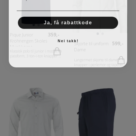
Ja, få rabattkode
359,-
Pique Junior
Nei takk!
Krohnengen Skoles
599,-
Skjorte til uniform
Musikkorps
Dame
Klassisk polo til junior i moderne
passform, 3 ton-i-ton knapper i
Langermet skjorte til dame.
knappestolpe. Rib i krage og i
knapper i perlemor og tapede
armene. Fabrics 100% bomull
sømmer på innsiden. Easy Care
(gråmelert [95] 85% bomull,
behandlet. Fabrics 100%
15% viskose). Gender Junior
Bomull. Gender Damer Vekt
Vekt 200 g/m2
130 g/m2