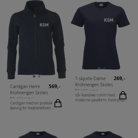
antrasitt melert (955) 60%
antrasitmelert [955] 60%
bomull, 40% polyester.
bomull, 40% polyester.
Gråmelert (95) 85% bomull,
Gråmelert [95] 85% bomull
15% viscose. Gender Damer
15% viskose) Gender Herrer,
Vekt 300 g/m2
Unisex, Damer Vekt 300 g/m2
269,-
T-skjorte Dame
Krohnengen Skoles
569,-
Cardigan Herre
Musikkorps
Krohnengen Skoles
Vår klassiske t-shirt med
Musikkorps
moderne passform. Forkrympet
Cardigan med en praktisk
kjemmet bomull og
løsning for hodetelefoner.
ringspunnet garn. Dobbeltkrage
Sidelommer med glidelås. 2x2
med elastan. Rundstrikket
ribb i ermavslutning og
herremodell og sidesømmer på
nedekant. Flatlock sømmer ton-
damemodell. Fabrics 100%
i-ton. Fabrics 80% bomull, 20%
bomull. (Visibility yellow og
polyester, antrasitt melert (955)
visibility orange [11/170] 80%
60% bomull, 40% polyester.