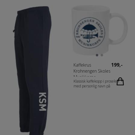
199,-
Kaffekrus
Krohnengen Skoles
Musikkorps
Klassisk kaffekopp i proselen
med personlig navn på