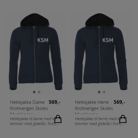
2x2 ribb med stretch i
2x2 ribb med stretch i
nederkant og i ermavslutning.
nederkant og i ermavslutning.
Ton-i-ton flatlocksømmer.
Ton-i-ton flatlocksømmer.
Fabrics 80% bomull, 20%
Fabrics 80% bomull, 20%
polyester. Melerte farger:
polyester. Melerte farger:
blåmelert [565], grønnmelert
blåmelert [565], grønnmelert
[676] antrasitmelert [955] :
[676] antrasitmelert [955] :
60% bomull, 40% polyester.
60% bomull, 40% polyester.
Gråmelert [95] : 85% bomull
Gråmelert [95] : 85% bomull
15% viskose. Gender Dame
15% viskose. Gender Herrer
Vekt 300 g/m2
Vekt 300 g/m2
569,-
569,-
Hettejakke Dame
Hettejakke Herre
Krohnengen Skoles
Krohnengen Skoles
Musikkorps
Musikkorps
Hettejakke til dame med to
Hettejakke til herre med to
lommer med glidelås i front,
lommer med glidelås i front,
samt to innerlommer.
samt to innerlommer.
Kontrasterende mesh i hetten.
Kontrasterende mesh i hetten.