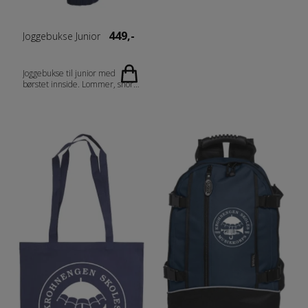
449,-
Joggebukse Junior
Joggebukse til junior med
børstet innside. Lommer, snor i
midjen og ribb i nederkant.
Passer utmerket til overdelene
i Basic-serien. Produktet er
barnesikkert.