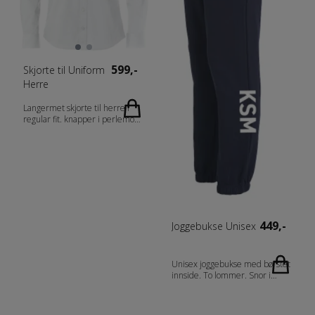
599,-
Skjorte til Uniform
Herre
Langermet skjorte til herre i
regular fit. knapper i perlemor
og tapede sømmer på innsiden.
Easy Care behandlet. Kan
brukes med mansjettknapper.
Fabrics 100% Bomull Gender
Herrer Vekt 130 g/m2
449,-
Joggebukse Unisex
Unisex joggebukse med børstet
innside. To lommer. Snor i
midjen og ribb i nederkant.
Passer utmerket til alle
overdeler i Basic serien.