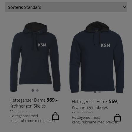
569,-
Hettegenser Dame
569,-
Hettegenser Herre
Krohnengen Skoles
Krohnengen Skoles
Musikkorps
Musikkorps
Hettegenser med
Hettegenser med
kengurulomme med praktisk
kengurulomme med praktisk
løsning for mobiltelefon.
løsning for mobiltelefon.
Kontrasterende mesh i hette.
Kontrasterende mesh i hette.