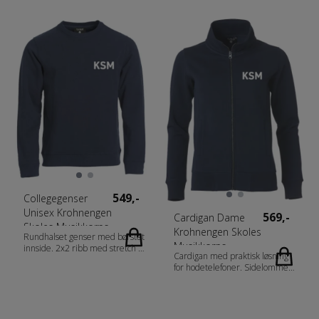
2x2 ribb med stretch i
2x2 ribb med stretch i
nederkant og ermavslutning.
nederkant og ermavslutning.
Ton-i-ton flatlocksømmer.
Ton-i-ton flatlocksømmer.
Tilpasset for hodetelefoner.
Tilpasset for hodetelefoner.
Fabrics 80% bomull, 20%
Fabrics 80% bomull, 20%
polyester (blåmelert [565],
polyester (blåmelert [565],
grønnmelert [676]
grønnmelert [676]
antrasitmelert [955] 60%
antrasitmelert [955] 60%
bomull, 40% polyester.
bomull, 40% polyester.
Gråmelert [95] 85% bomull
Gråmelert [95] 85% bomull
15% viskose) Gender Damer
15% viskose) Gender Herrer
Vekt 300 g/m2
Vekt 300 g/m2
549,-
Collegegenser
Unisex Krohnengen
569,-
Cardigan Dame
Skoles Musikkorps
Krohnengen Skoles
Rundhalset genser med børstet
Musikkorps
innside. 2x2 ribb med stretch i
Cardigan med praktisk løsning
nederkant og i ermavslutning.
for hodetelefoner. Sidelommer
Ton-i-ton flatlocksømmer. Skjult
med glidelås. 2x2 stretch rib i
sidelomme med glidelås.
ermavslutning og nedekant.
Fabrics 80% bomull, 20%
Flatlock sømer ton i ton. Fabrics
polyester (blåmelert [565],
80% bomull, 20% polyester,
grønnmelert [676]