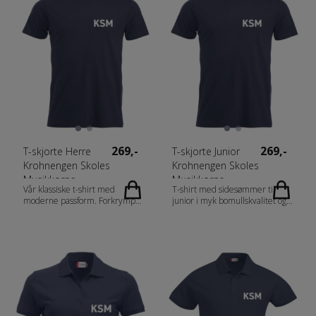
polyester, 20% bomull med
Gråmelert (95) 85% bomull,
sidesømmer. Aske [92] 99%
15% viscose. Gender Herrer
bomull, 1% viskose. Gråmelert
Vekt 300 g/m2
[95] 85% bomull, 15%
polyester. Blåmelert og
Antrasittmelert [565/955] 60%
bomull, 40% polyester. Gender
Damer Vekt 160 g/m2
269,-
269,-
T-skjorte Herre
T-skjorte Junior
Krohnengen Skoles
Krohnengen Skoles
Musikkorps
Musikkorps
Vår klassiske t-shirt med
T-shirt med sidesømmer til
moderne passform. Forkrympet
junior i myk bomullskvalitet og
kjemmet bomull og
ringspunnet garn. Fabrics 100%
ringspunnet garn. Dobbeltkrage
bomull (Aske [92] 99% bomull,
med elastan. Rundstrikket
1% viskose, gråmelert [95] 85%
herremodell og sidesømmer på
bomull, 15% viskose). Gender
damemodell. Fabrics 100%
Junior Vekt 145 g/m2
bomull (Visibility yellow og
visibility orange [11/170] 80%
polyester, 20% bomull med
sidesømmer. Aske [92] 99%
bomull, 1% viskose. Gråmelert