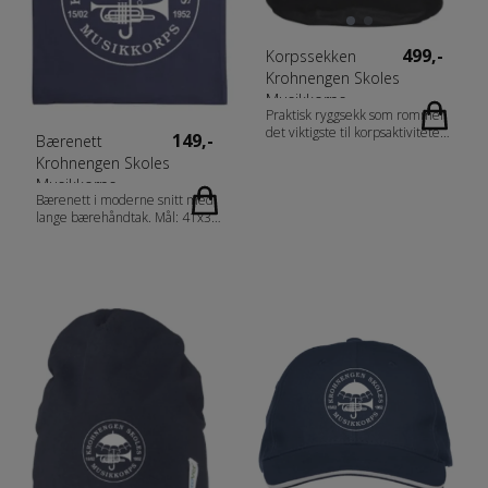
499,-
Korpssekken
Krohnengen Skoles
Musikkorps
Praktisk ryggsekk som rommer
det viktigste til korpsaktiviteter.
149,-
Bærenett
Regulerbare stropper på
Krohnengen Skoles
sidene og refleksbånd på
Musikkorps
utsiden. Lomme med synlig
Bærenett i moderne snitt med
glidelås i front. Kraftig håndtak i
lange bærehåndtak. Mål: 41x38
gummiert materiale. Flere
cm Vekt: 150g/m2
innvendige lommer med plass
til småting og mobiltelefon.
Vattert bakside slik at man har
god komfort mot ryggen.
Regulerbare og vatterte
bæreremmer. 46x28x13cm ?
16 l. Fabrics 600D polyester
coating PVC. Gender Tilbehør
Measurement 46x28x13 cm ?
16 l