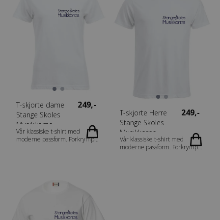
til småting og mobiltelefon.
innsiden • Doble sidelommer •
Vattert bakside slik at man har
Passende størrelse på lomme i
god komfort mot ryggen.
front • Kraftig plate-forsterket
Regulerbare og vatterte
bunn • Avtagbar skulderreim
bæreremmer.46x28x13cm ≈
Fabrics 600d Polyester Gender
16 l.
Tilbehør Measurement
54x31x27cm
249,-
T-skjorte dame
249,-
T-skjorte Herre
Stange Skoles
Stange Skoles
Musikkorps
Vår klassiske t-shirt med
Musikkorps
moderne passform. Forkrympet
Vår klassiske t-shirt med
kjemmet bomull og
moderne passform. Forkrympet
ringspunnet garn. Dobbeltkrage
kjemmet bomull og
med elastan. Rundstrikket
ringspunnet garn. Dobbeltkrage
herremodell og sidesømmer på
med elastan. Rundstrikket
damemodell. Fabrics 100%
herremodell og sidesømmer på
bomull. (Visibility yellow og
damemodell. Fabrics 100%
visibility orange [11/170] 80%
bomull (Visibility yellow og
polyester, 20% bomull med
visibility orange [11/170] 80%
sidesømmer. Aske [92] 99%
polyester, 20% bomull med
bomull, 1% viskose. Gråmelert
sidesømmer. Aske [92] 99%