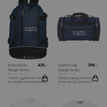
Tilpasset for hodetelefoner.
Produkt informasjon Fabrics
Fabrics 80% bomull, 20%
80% bomull, 20% polyester
polyester (blåmelert [565],
(blåmelert [565], grønnmelert
grønnmelert [676]
[676] antrasitmelert [955] 60%
antrasitmelert [955] 60%
bomull, 40% polyester.
bomull, 40% polyester.
Gråmelert [95] 85% bomull
Gråmelert [95] 85% bomull
15% viskose) Gender Herrer
15% viskose) Gender Damer
Vekt 300 g/m2
Vekt 300 g/m2
429,-
399,-
Korpssekken
Silveline bag
Stange Skoles
Stange Skoles
Musikkorps
Musikkorps
Praktisk ryggsekk som rommer
Allsidig reisebag med stor u-
det viktigste til korpsaktiviteter.
formet åpning. Lomme på
Regulerbare stropper på
utsiden med glidelås. Doble
sidene og refleksbånd på
sidelommer med glidelås.
utsiden. Lomme med synlig
Avtagbar og justerbar
glidelås i front. Kraftig håndtak i
skulderreim. • Allsidig, litt
gummiert materiale. Flere
mindre reisebag • Stor U-
innvendige lommer med plass
formet åpning • Lomme på