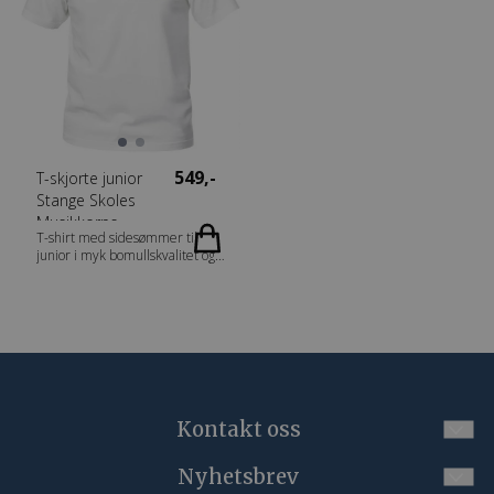
[95] 85% bomull, 15%
bomull, 1% viskose. Gråmelert
polyester. Blåmelert og
[95] 85% bomull, 15%
Antrasittmelert [565/955] 60%
polyester. Blåmelert og
bomull, 40% polyester. Gender
antrasittmelert [565/955] 60%
Damer Vekt 160 g/m2
bomull, 40% polyester. Gender
Herrer Vekt 160 g/m2
549,-
T-skjorte junior
Stange Skoles
Musikkorps
T-shirt med sidesømmer til
junior i myk bomullskvalitet og
ringspunnet garn. Fabrics 100%
bomull (Aske [92] 99% bomull,
1% viskose, gråmelert [95] 85%
bomull, 15% viskose). Gender
Junior Vekt 145 g/m2
Kontakt oss
Nyhetsbrev