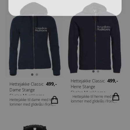
bomull (visibility yellow [11]
Ton-i-ton flatlocksømmer.
visibility orange [170] 85%
Fabrics 80% bomull, 20%
polyester og 15% bomull).
polyester. Melerte farger:
Gender Junior Vekt 280 g/m2
blåmelert [565], grønnmelert
[676] antrasitmelert [955] :
60% bomull, 40% polyester.
Gråmelert [95] : 85% bomull
15% viskose. Gender Herrer
Vekt 300 g/m2
499,-
Hettejakke Classic
499,-
Hettejakke Classic
Herre Stange
Dame Stange
Skoles Musikkorps
Skoles Musikkorps
Hettejakke til herre med to
Hettejakke til dame med to
lommer med glidelås i front,
lommer med glidelås i front,
samt to innerlommer.
samt to innerlommer.
Kontrasterende mesh i hetten.
Kontrasterende mesh i hetten.
2x2 ribb med stretch i
2x2 ribb med stretch i
nederkant og ermavslutning.
nederkant og ermavslutning.
Ton-i-ton flatlocksømmer.
Ton-i-ton flatlocksømmer.
Tilpasset for hodetelefoner.