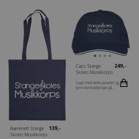
249,-
Caps Stange
Skoles Musikkorps
Caps med seks paneler og med
tynn kontraststripe på
bremmen. Justerbare bånd
med messingspenne.
139,-
Bærenett Stange
Skoles Musikkorps