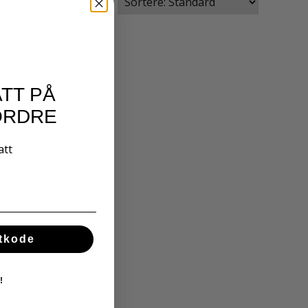
TT PÅ
ORDRE
att
ttkode
!