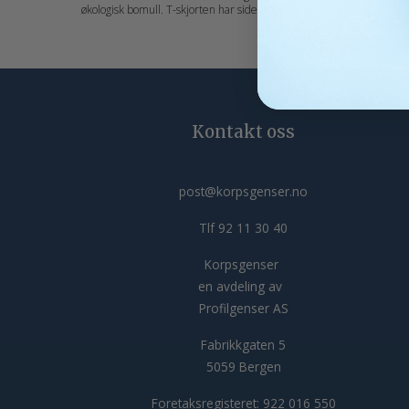
dobbel 1x1
økologisk bomull. T-skjorten har sidesømmer,
skuldersø
dobbel 1x1 ribb i kragen, samt forsterkede
shirt er f
skuldersømmer og nakkebånd. Classic OC T-
Materiale: 10
shirt Ladies er forkrympet og enzymbehandlet.
g/m2 Kjønn: Herrer Halskant: Round Erme:
Materiale: 100 % Økologisk bomull Vekt: 160
Short Slee
g/m2. Kjønn: Damer Halskant: Round Erme:
Short Sleeve Målskjema: 029365_size_chart.pdf
Kontakt oss
post@korpsgenser.no
Tlf 92 11 30 40
Korpsgenser
en avdeling av
Profilgenser AS
Fabrikkgaten 5
5059 Bergen
Foretaksregisteret: 922 016 550