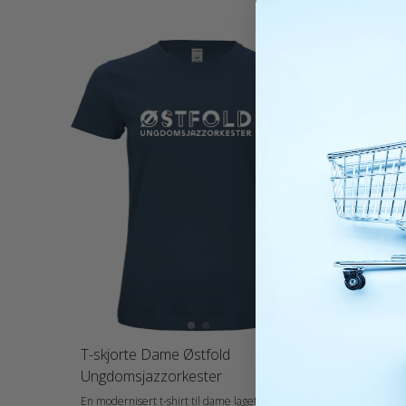
T-Skjor
T-skjorte Dame Østfold
279,-
Østfold
Ungdomsjazzorkester
En modernis
økologisk b
En modernisert t-shirt til dame laget av 100%