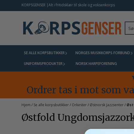
Hopp til innhold
KORPSGENSER |Alt i fritidsklær til skole og voksenkorps
SE ALLE KORPSBUTIKKER
NORGES MUSIKKORPS FORBUND
UNIFORMSPRODUKTER
NORSK HARPEFORENING
Ordrer tas i mot som van
Hjem
/
Se alle korpsbutikker
/
Orkester
/
Østnorsk Jazzsenter
/
Øst
Østfold Ungdomsjazzork