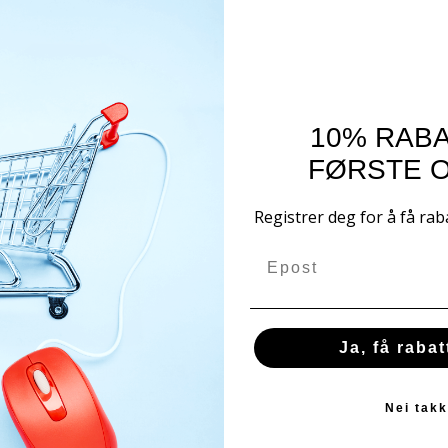
10% RABA
FØRSTE 
Registrer deg for å få rab
Email
Ja, få raba
te Herre Økologisk
279,-
 Ungdomsjazzorkester
Nei takk
ert t-shirt til herre laget av 100 %
omull. T-skjorten er rundstrikket, har