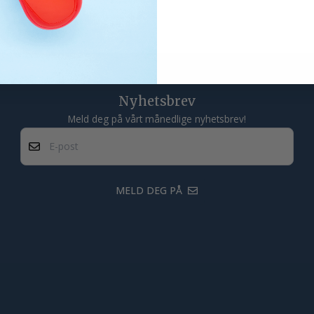
 ribb i kragen, samt forsterkede
mmer og nakkebånd. Classic OC T-
orkrympet og enzymbehandlet.
0 % Økologisk bomull Vekt: 160
ve Målskjema: 029364_Size_chart.pdf
Nyhetsbrev
Meld deg på vårt månedlige nyhetsbrev!
E-post
MELD DEG PÅ