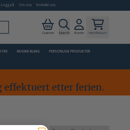
Logg på
Om oss
Kontakt oss
Custom
Search
Konto
Handlekurv
KTER
MUSIKK BLING
PERSONLIGE PRODUKTER
t
 effektuert etter ferien.