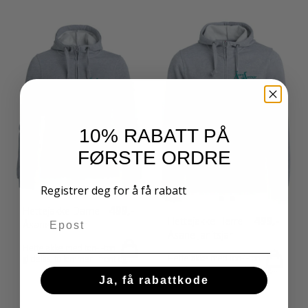
10% RABATT PÅ
FØRSTE ORDRE
Registrer deg for å få rabatt
499,-
Hettejakke Dame
Email
499,-
Hettejakke Herre
Åsane Janitsjar
Åsane Janitsjar
Hettejakke med ton-i-ton
Hettejakke med ton-i-ton
glidelås, to lommer i front og
glidelås, to lommer i front og
flatt snøre. Mykt stoff som er
flatt snøre. Mykt stoff som er
Ja, få rabattkode
egnet for intensiv vasking med
egnet for intensiv vasking med
anti-pilling-finish. Elastisk ribb i
anti-pilling-finish. Elastisk ribb i
ermet og nederkant. Tilpasset