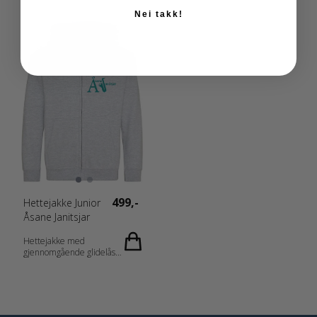
ermet og nederkant. Tilpasset
for hodetelefoner. Materiale: 65
Nei takk!
for hodetelefoner. Materiale: 65
% Polyester, 35 % Bomull Vekt:
% Polyester, 35 % Bomull Vekt:
280 g/m2 Kjønn: Damer
280 g/m2 Kjønn: Herrer
Halskant: Hood Erme: Long
Halskant: Hood Erme: Long
Sleeve
Sleeve
Målskjema: 021035_fi_no_da_de_nl_at_de-
Målskjema: 021034_fi_no_da_de_nl_at
CH_fr-CH_fr_es_pt_storlek.pdf
CH_fr-CH_fr_es_pt_storlek.pdf
499,-
Hettejakke Junior
Åsane Janitsjar
Hettejakke med
gjennomgående glidelås
Kenguru-lommer Børstet fleece
innerst Detaljer med
dobbeltsøm Ribb ved kanten og
nederst Ingen trekksnor for å
overholde EU-regulativene