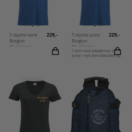
% Polyester. Blue Melange og
Anthracite Melange [565/955]
60 % Bomull, 40 % Polyester)
Vekt: 160 g/m2 Kjønn: Damer
Målskjema: 029361_Size_chart.pdf
229,-
229,-
T-skjorte herre
T-skjorte Junior
Borgtun
Borgtun
Musikkorps
Musikkorps
T-shirt med sidesømmer til
junior i myk bomullskvalitet og
ringspunnet garn. Str. 150/160
ligger størrelsesmessig mellom
str. XS og S i voksenstørrelse
Materiale: 100 % Bomull (Ash
[92] 99 % Bomull, 1 % Viskose.
Grey Melange [95] 85 %
Bomull, 15 % Viskose) Vekt: 145
g/m2 Kjønn: Junior
Målskjema: 029032_fi_no_da_de_nl_at
CH_fr-CH_fr_es_pt_storlek.pdf