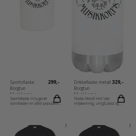
299,-
329,-
Sportsflaske
Drikkeflaske metall
Borgtun
Borgtun
Musikkorps
Musikkorps
Sportsflaske m/sugerør
Flaske Metall Hvit Vær
Vannflasker er alltid populære
miljøvennlig, unngå plast og
produkter å bruke i
velg praktiske drikkeflasker i
gavesammenheng. Samtidig er
metall. Dette er vår
vannflasken selvsagt et nyttig
mestselgende drikkeflaske.
produkt som alltid kommer godt
Flasken har et tidsriktig design.
med. Alle barne-hage barna har
Profiler deres flasker med
gleden av en personlig
kundelogo, emblem, tekst,