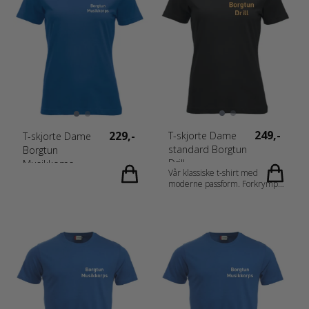
Resirkulert Polyester, 4 %
MVP 1000 Materiale: 96 %
Spandex. Kjønn: Junior
Resirkulert Polyester, 4 %
Målskjema: 0200909_fi_no_da_de_nl_at_de-
Spandex. Kjønn: Junior
CH_fr-CH_fr_es_pt_storlek.pdf
Målskjema: 0200909_fi_no_da_de_nl_a
CH_fr-CH_fr_es_pt_storlek.pdf
249,-
229,-
T-skjorte Dame
T-skjorte Dame
standard Borgtun
Borgtun
Drill
Musikkorps
Vår klassiske t-shirt med
moderne passform. Forkrympet
kjemmet bomull og
ringspunnet garn. Dobbeltkrage
med elastan. Rundstrikket
herremodell og sidesømmer på
damemodell. Materiale: 100 %
Bomull (Visibility Yellow og
Visibility Orange [11/170] 80 %
Polyester, 20 % Bomull med
sidesømmer. Ash [92] 99 %
Bomull, 1 % Viskose. Grey
Melange [95] 85 % Bomull, 15