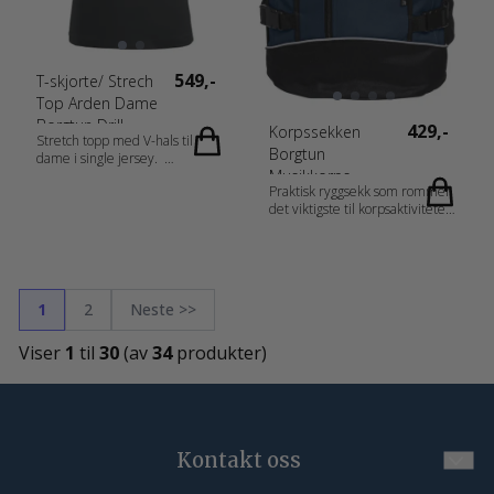
549,-
T-skjorte/ Strech
Top Arden Dame
Borgtun Drill
429,-
Korpssekken
Stretch topp med V-hals til
Borgtun
dame i single jersey.
Musikkorps
Materiale: 95 % Bomull, 5 %
Praktisk ryggsekk som rommer
Elastan Vekt: 170 g/m2 Kjønn:
det viktigste til korpsaktiviteter.
Damer
Regulerbare stropper på
Målskjema: 029318_fi_no_da_de_nl_at_de-
sidene og refleksbånd på
CH_fr-CH_fr_es_pt_storlek.pdf
utsiden. Lomme med synlig
glidelås i front. Kraftig håndtak i
gummiert materiale. Flere
1
2
Neste >>
innvendige lommer med plass
til småting og mobiltelefon.
Viser
1
til
30
(av
34
produkter)
Vattert bakside slik at man har
god komfort mot ryggen.
Regulerbare og vatterte
bæreremmer. 46x28x13cm ≈
16 l.
Kontakt oss