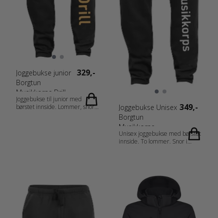
329,-
Joggebukse junior
Borgtun
Musikkorps Drill
Joggebukse til junior med
349,-
børstet innside. Lommer, snor i
Joggebukse Unisex
midjen og ribb i nederkant.
Borgtun
Passer utmerket til overdelene
Musikkorps
i Basic-serien. Produktet er
Unisex joggebukse med børstet
barnesikkert. Materiale: 65 %
innside. To lommer. Snor i
Polyester, 35 % Bomull Vekt:
midjen og ribb i nederkant.
280 g/m2 Kjønn: Junior
Passer utmerket til alle
Målskjema: 021027_fi_no_da_de_nl_at_de-
overdeler i Basic serien.
CH_fr-CH_fr_es_pt_storlek.pdf
Materiale: 65 % Polyester, 35 %
Bomull Vekt: 280 g/m2 Kjønn:
Unisex
Målskjema: 021037_fi_no_da_de_nl_at
CH_fr-CH_fr_es_pt_storlek.pdf