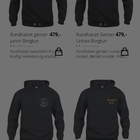
CH_fr-CH_fr_es_pt_storlek.pdf
479,-
479,-
Rundhalset genser
Rundhalset Genser
junior Borgtun
Unisex Borgtun
Musikkorps
Musikkorps
Rundhalset sweatshirt til junior.
Rundhalset genser i unisex-
Kraftig nakketeip og elastisk
modell. Børstet innside. Ribb i
ribb i ermer og nederkant.
mansjett og nederkant.
Mykt stabilisert materiale egnet
Materiale: 65 % Polyester, 35 %
for intensiv vask med anti-
Bomull (Visibility Yellow [11]
pilling finish. Elastisk ribb 1x1
Visibility Orange [170] 85 %
med dobbel søm. Twill i
Polyester og 15 % Bomull) Vekt:
nakkebånd og brodert label.
280 g/m2 Kjønn: Unisex
Materiale: 65 % Polyester, 35 %
Halskant: Round Erme: Long
Bomull. Vekt: 280 g/m2 Kjønn:
Sleeve
Junior Halskant: Round Erme:
Målskjema: 021030_fi_no_da_de_nl_at
Long Sleeve
CH_fr-CH_fr_es_pt_storlek.pdf
Målskjema: 021020_fi_no_da_de_nl_at_de-
CH_fr-CH_fr_es_pt_storlek.pdf