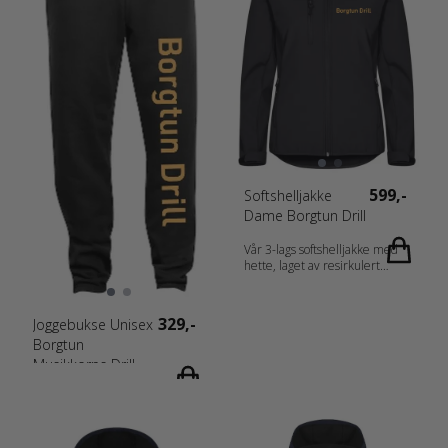
599,-
Softshelljakke
Dame Borgtun Drill
Vår 3-lags softshelljakke med
hette, laget av resirkulert
polyester. Ton-i-ton reversert
glidelås i front. Tre utvendige
lommer og to innerlommer.
329,-
Joggebukse Unisex
Avtagbar hette. Elastisk teip i
Borgtun
nederkant og justerbare
borrelås i ermeavslutningene.
Musikkorps Drill
WP 3000 / MVP 1000
Materiale: 96 % Resirkulert
Polyester, 4 % Spandex. Vekt:
280 g/m2 Kjønn: Damer
Lommer: Zipper pockets