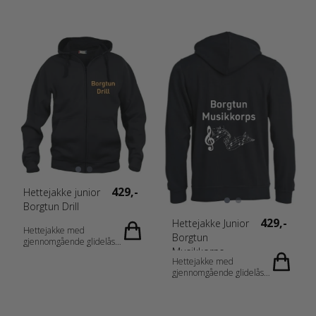
egnet for intensiv vasking med
egnet for intensiv vasking med
anti-pilling-finish. Elastisk ribb i
anti-pilling-finish. Elastisk ribb i
ermet og nederkant. Tilpasset
ermet og nederkant. Tilpasset
for hodetelefoner. Materiale: 65
for hodetelefoner. Materiale: 65
% Polyester, 35 % Bomull Vekt:
% Polyester, 35 % Bomull Vekt:
280 g/m2 Kjønn: Herrer
280 g/m2 Kjønn: Herrer
Målskjema: 021034_fi_no_da_de_nl_at
CH_fr-CH_fr_es_pt_storlek.pdf
429,-
Hettejakke junior
Borgtun Drill
429,-
Hettejakke Junior
Hettejakke med
Borgtun
gjennomgående glidelås
Musikkorps
Kenguru-lommer Børstet fleece
Hettejakke med
innerst Detaljer med
gjennomgående glidelås
dobbeltsøm Ribb ved kanten og
Kenguru-lommer Børstet fleece
nederst Ingen trekksnor for å
innerst Detaljer med
overholde EU-regulativene
dobbeltsøm Ribb ved kanten og
Sertifisert fremstilling i