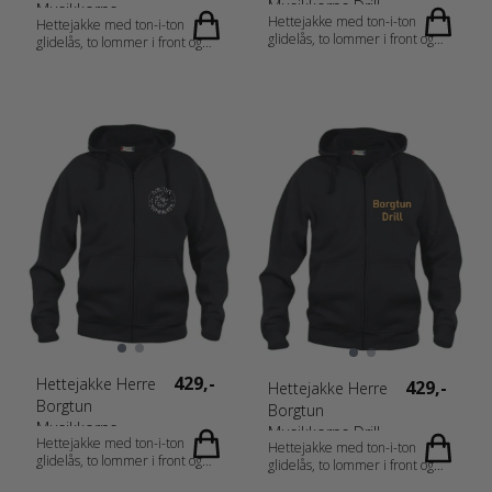
Musikkorps Drill
Musikkorps
Hettejakke med ton-i-ton
Hettejakke med ton-i-ton
glidelås, to lommer i front og
glidelås, to lommer i front og
flatt snøre. Mykt stoff som er
flatt snøre. Mykt stoff som er
egnet for intensiv vasking med
egnet for intensiv vasking med
anti-pilling-finish. Elastisk ribb i
anti-pilling-finish. Elastisk ribb i
ermet og nederkant. Tilpasset
ermet og nederkant. Tilpasset
for hodetelefoner. Materiale: 65
for hodetelefoner.
% Polyester, 35 % Bomull Vekt:
280 g/m2 Kjønn: Damer
Målskjema: 021035_fi_no_da_de_nl_at
CH_fr-CH_fr_es_pt_storlek.pdf
429,-
Hettejakke Herre
429,-
Hettejakke Herre
Borgtun
Borgtun
Musikkorps
Musikkorps Drill
Hettejakke med ton-i-ton
Hettejakke med ton-i-ton
glidelås, to lommer i front og
glidelås, to lommer i front og
flatt snøre. Mykt stoff som er
flatt snøre. Mykt stoff som er