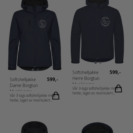
Closure: Zipper Hettedetaljer:
Detachable Erme: Long Sleeve
Målskjema: 0200917_fi_no_da_de_nl_a
CH_fr-CH_fr_es_pt_storlek.pdf
599,-
Softshelljakke
Herre Borgtun
599,-
Softshelljakke
Musikkorps
Dame Borgtun
Vår 3-lags softshelljakke med
Musikkorps
hette, laget av resirkulert
Vår 3-lags softshelljakke med
polyester. Ton-i-ton reversert
hette, laget av resirkulert
glidelås i front. Tre utvendige
polyester. Ton-i-ton reversert
lommer og to innerlommer.
glidelås i front. Tre utvendige
Avtagbar hette. Elastisk teip i
lommer og to innerlommer.
nederkant og justerbare
Avtagbar hette. Elastisk teip i
borrelås i ermeavslutningene.
nederkant og justerbare
WP 3000 / MVP 1000 Materiale:
borrelås i ermeavslutningene.
96 % Resirkulert Polyester, 4 %