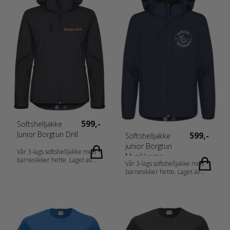
WP 3000 / MVP 1000 Materiale:
Spandex. Kjønn: Herrer
96 % Resirkulert Polyester, 4 %
Målskjema: 0200912_fi_no_da_de_nl_a
Spandex. Kjønn: Damer
CH_fr-CH_fr_es_pt_storlek.pdf
Målskjema: 0200917_fi_no_da_de_nl_at_de-
CH_fr-CH_fr_es_pt_storlek.pdf
599,-
Softshelljakke
Junior Borgtun Drill
599,-
Softshelljakke
junior Borgtun
Vår 3-lags softshelljakke med
Musikkorps
barnesikker hette. Laget av
Vår 3-lags softshelljakke med
resirkulert polyester. Ton-i-ton
barnesikker hette. Laget av
reversert glidelås i front, tre
resirkulert polyester. Ton-i-ton
utvendige lommer og to
reversert glidelås i front, tre
innerlommer. Barnesikker
utvendige lommer og to
avtakbar hette. Elastisk teip i
innerlommer. Barnesikker
nederkant og på
avtakbar hette. Elastisk teip i
ermeavslutningene. WP 3000 /
nederkant og på
MVP 1000 Materiale: 96 %
ermeavslutningene. WP 3000 /