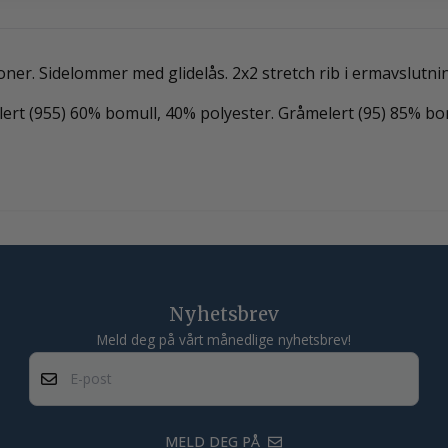
ner. Sidelommer med glidelås. 2x2 stretch rib i ermavslutni
lert (955) 60% bomull, 40% polyester. Gråmelert (95) 85% bo
Nyhetsbrev
Meld deg på vårt månedlige nyhetsbrev!
E-post
MELD DEG PÅ