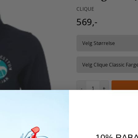
CLIQUE
569,-
-
+
10% RABA