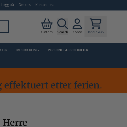
Logg på
Om oss
Kontakt oss
Custom
Search
Konto
Handlekurv
KTER
MUSIKK BLING
PERSONLIGE PRODUKTER
t
 effektuert etter ferien.
 Herre