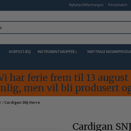
Nyheter/Informasjon
Personvern
KORPSSTÆSJ
INSTRUMENTGRUPPER
NØYTRALE MUSIKKPRODU
Vi har ferie frem til 13 augus
lig, men vil bli produsert og
ar
/
Cardigan SNJ Herre
Cardigan SNJ