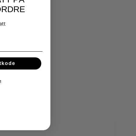
ORDRE
att
ttkode
!