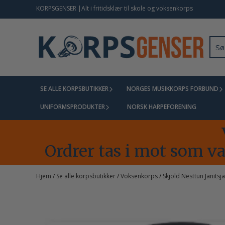
Hopp til innhold
KORPSGENSER |Alt i fritidsklær til skole og voksenkorps
SE ALLE KORPSBUTIKKER
NORGES MUSIKKORPS FORBUND
UNIFORMSPRODUKTER
NORSK HARPEFORENING
Ordrer tas i mot som van
Hjem
/
Se alle korpsbutikker
/
Voksenkorps
/
Skjold Nesttun Janitsj